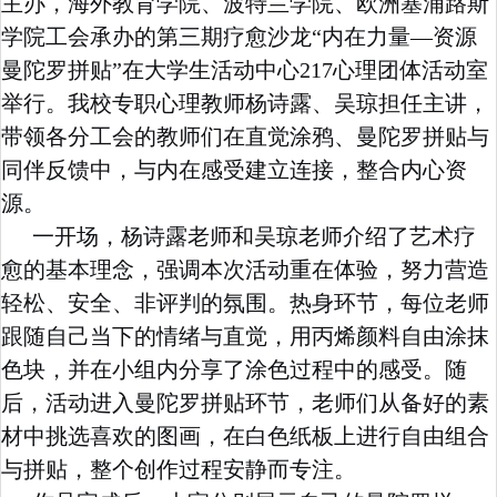
主办，海外教育学院、波特兰学院、欧洲塞浦路斯
学院工会承办的第三期疗愈沙龙
“
内在力量
—
资源
曼陀罗拼贴
”
在大学生活动中心
217
心理团体活动室
举行。我校专职心理教师杨诗露、吴琼担任主讲，
带领各分工会的教师们在直觉涂鸦、曼陀罗拼贴与
同伴反馈中，与内在感受建立连接，整合内心资
源。
一开场，杨诗露老师和吴琼老师介绍了艺术疗
愈的基本理念，强调本次活动重在体验，努力营造
轻松、安全、非评判的氛围。热身环节，每位老师
跟随自己当下的情绪与直觉，用丙烯颜料自由涂抹
色块，并在小组内分享了涂色过程中的感受。随
后，活动进入曼陀罗拼贴环节，老师们从备好的素
材中挑选喜欢的图画，在白色纸板上进行自由组合
与拼贴，整个创作过程安静而专注。