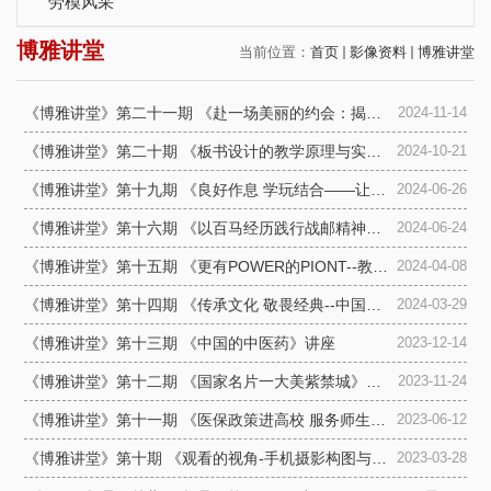
劳模风采
博雅讲堂
当前位置：
首页
影像资料
博雅讲堂
《博雅讲堂》第二十一期 《赴一场美丽的约会：揭秘医美的底层逻...
2024-11-14
《博雅讲堂》第二十期 《板书设计的教学原理与实践指导》讲座
2024-10-21
《博雅讲堂》第十九期 《良好作息 学玩结合——让愉快暑假助力孩子...
2024-06-26
《博雅讲堂》第十六期 《以百马经历践行战邮精神—跑步运动与马拉...
2024-06-24
《博雅讲堂》第十五期 《更有POWER的PIONT--教学PPT的图文关系》...
2024-04-08
《博雅讲堂》第十四期 《传承文化 敬畏经典--中国传统经典中的人...
2024-03-29
《博雅讲堂》第十三期 《中国的中医药》讲座
2023-12-14
《博雅讲堂》第十二期 《国家名片一大美紫禁城》讲座
2023-11-24
《博雅讲堂》第十一期 《医保政策进高校 服务师生零距离》讲座
2023-06-12
《博雅讲堂》第十期 《观看的视角-手机摄影构图与简单后期处理》...
2023-03-28