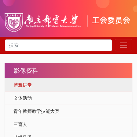
影像资料
博雅讲堂
文体活动
青年教师教学技能大赛
三育人