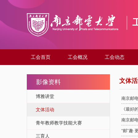
工会首页
工会概况
工会动态
文体活
影像资料
博雅讲堂
南京邮电
《最好
文体活动
南京邮电
青年教师教学技能大赛
“邮”趣
三育人