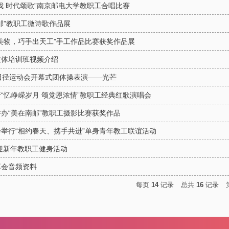
我 时代颂歌”南京邮电大学教职工合唱比赛
邮”教职工微诗歌作品展
美物，巧手出天工”手工作品比赛获奖作品展
文体培训班视频介绍
田径运动会开幕式团体操表演——光芒
“忆峥嵘岁月 颂党恩浓情”教职工经典红歌演唱会
办“美在南邮”教职工摄影比赛获奖作品
举行“相约春天、携手共进”单身青年教工联谊活动
年迎新年教职工健身活动
享会音频资料
每页
14
记录
总共
16
记录