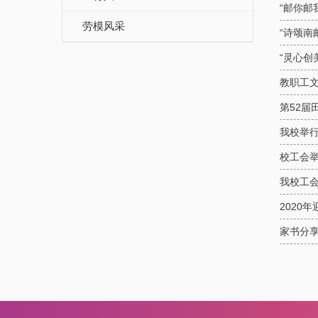
“邮你邮
劳模风采
“诗颂南
“灵心创
教职工
第52届
我校举行
校工会举
我校工会
2020
家书分