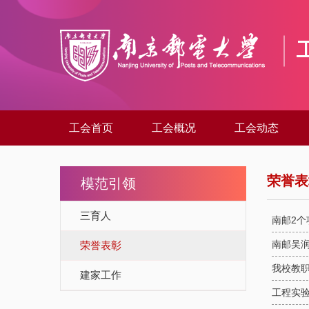
工会首页
工会概况
工会动态
荣誉表
模范引领
三育人
南邮2
南邮吴
荣誉表彰
我校教职
建家工作
工程实验