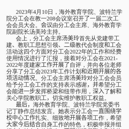
2023
年
4
月
10
日，海外教育学院、波特兰学
院分工会在教一
208
会议室召开
了
一届二次工
会会员大会。
会议
由分工会主席、海外教育学
院副院长汤美玲主持。
会上，分工会主席
汤美玲
首先从党建带工
建
、
教职工思想引领
、二级
教代会制度
和
工会
活动这四个方面对分工会
2022
年的工作和经费
使用情况进行了汇报，接着对分工会在
2021-
2022
年度建家
工作开展了
自评，并向各位老师
分享了分工会
2023
年工作计划
和近期开展的各
项活动情况
。分工会主席
汤美玲
对分工会会员
给予分工会工作的支持表示感谢
，并
希望分工
会能
进一步
发挥桥梁和纽带作用，
深入
了解
和
关心学院教职工
，
切实维护教职工权益。
最后，
海外教育学院、波特兰学院党委书
记丁静作总结发言。她表示分工会
一直围绕学
校中心工作
扎实、细致
地开展各项
工作，希望
大家今后结合
自身工作的特色，积极申报并组