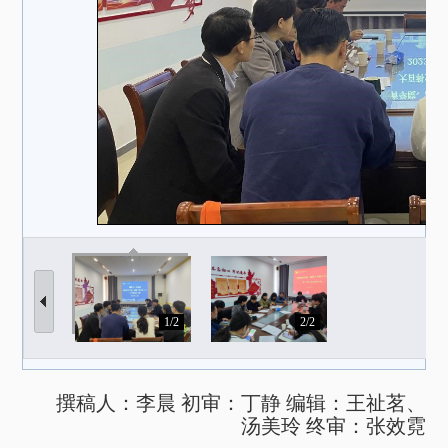
1/2
2/2
撰稿人：李晨 初审：丁静 编辑：王祉茗、
汤美玲 终审：张效霓