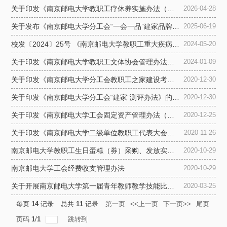
关于印发《南京邮电大学教职工疗休养实施办法（试行）》的通知
2026-04-28
关于发布《南京邮电大学分工会“一会一品”建家品牌项目培育实施...
2025-06-19
校发〔2024〕25号 《南京邮电大学教职工重大疾病医疗爱心互助会...
2024-05-20
关于印发《南京邮电大学教职工文体协会管理办法（试行）》的通知
2024-01-09
关于印发《南京邮电大学分工会教职工之家建设考核评议细则》的通...
2020-12-30
关于印发《南京邮电大学分工会“建家”测评办法》的通知
2020-12-30
关于印发《南京邮电大学工会固定资产管理办法（试行）》的通知
2020-12-25
关于印发《南京邮电大学二级单位教职工代表大会实施办法（修订）...
2020-11-26
南京邮电大学教职工生日蛋糕（券）采购、发放实施细则（2020年9...
2020-10-29
南京邮电大学工会经费收支管理办法
2020-10-29
关于开展南京邮电大学第一届青年教师教学技能比赛暨第三届全省本...
2020-03-25
每页
14
记录
总共
11
记录
第一页
<<上一页
下一页>>
尾页
页码
1
/
1
跳转到