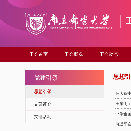
工会首页
工会概况
工会动态
思想引
党建引领
思想引领
在庆祝中
王东明
支部简介
中华全
支部活动
习近平在