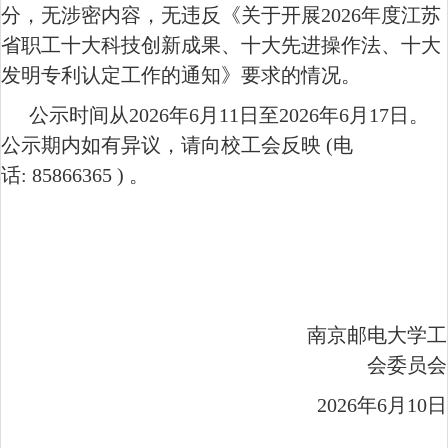
分，无涉密内容，无违反《关于开展
2026
年度江苏
省职工十大科技创新成果、十大先进操作法、十大
发明专利认定工作的通知》要求的情况。
公示时间从
202
6
年
6
月
1
1
日至
202
6
年
6
月
17
日
。
公示期内如有异议，请向
校工会
反映
(
电
话
:
8
5866365
)
。
南京邮电大学工
会委员会
2026
年
6
月
1
0
日