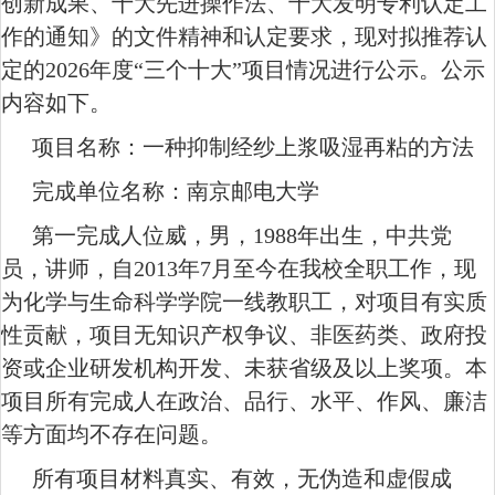
创新成果、十大先进操作法、十大发明专利认定工
作的通知
》的文件精神和认定要求，现对拟推荐认
定的
2026
年度
“
三个十大
”
项目
情况进行公示。公示
内容如下。
项目名称：一种抑制经纱上浆吸湿再粘的方法
完成单位名称：南京邮电大学
第一完成人位威，男，
1988
年出生，中共党
员，讲师，自
2013
年
7
月至今在我校全职工作，现
为化学与生命科学学院一线教职工，对项目有实质
性贡献，项目无知识产权争议、非医药类、政府投
资或企业研发机构开发、未获省级及以上奖项。
本
项目所有完成人在
政治、品行、水平、作风、廉洁
等
方面均不存在问题。
所有项目材料真实、有效，无伪造和虚假成