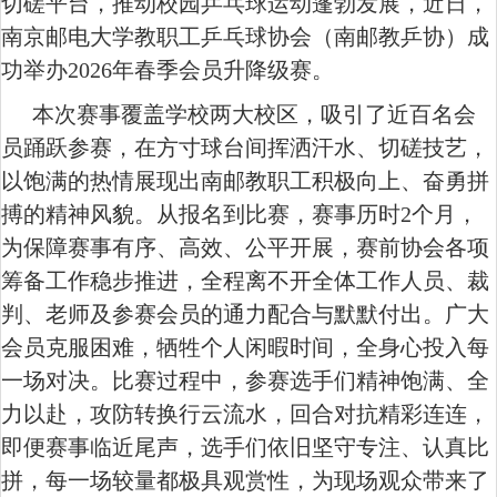
切磋平台，推动校园乒乓球运动蓬勃发展，近日，
南京邮电大学教职工乒乓球协会（南邮教乒协）成
功举办
2026年春季会员升降级赛。
本次赛事覆盖学校两大校区，吸引了近百名会
员踊跃参赛，在方寸球台间挥洒汗水、切磋技艺，
以饱满的热情展现出南邮教职工积极向上、奋勇拼
搏的精神风貌。从报名到比赛，赛事历时
2个月，
为保障赛事有序、高效、公平开展，赛前协会各项
筹备工作稳步推进，全程离不开全体工作人员、裁
判、老师及参赛会员的通力配合与默默付出。广大
会员克服困难，牺牲个人闲暇时间，全身心投入每
一场对决。比赛过程中，参赛选手们精神饱满、全
力以赴，攻防转换行云流水，回合对抗精彩连连，
即便赛事临近尾声，选手们依旧坚守专注、认真比
拼，每一场较量都极具观赏性，为现场观众带来了